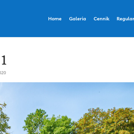
Home
Galeria
Cennik
Regula
-1
2020